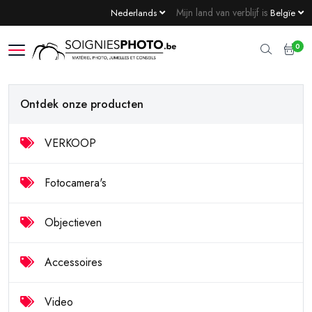
Mijn land van verblijf is
Nederlands
Belgïe
0
Ontdek onze producten
VERKOOP
Fotocamera's
Objectieven
Accessoires
Video