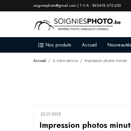
soigniesphoto@gmail.com | T.V.A : BE0418.675.655
Nos produits
Accueil
Nouveauté
Accueil
A votre service
Impression photos minute
22.01.2025
Impression photos minu