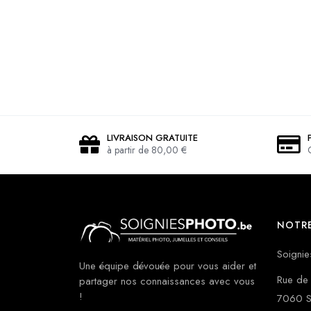
LIVRAISON GRATUITE
à partir de 80,00 €
NOTRE
Soignie
Une équipe dévouée pour vous aider et
Rue de 
partager nos connaissances avec vous
!
7060 S