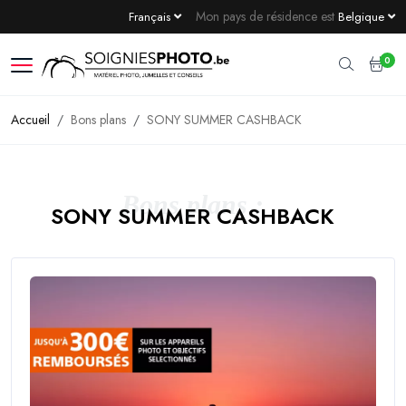
Mon pays de résidence est
Français
Belgique
0
Accueil
Bons plans
SONY SUMMER CASHBACK
Bons plans :
SONY SUMMER CASHBACK